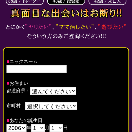
■
ニックネーム
■
お住まい
都道府県：
市町村：
■
あなたの誕生日
年
月
日